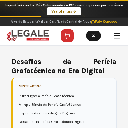
Ir
Imperdíveis no Pix: Pós Selecionadas a 199 reais no pix em parcela única
para
Ver ofertas
o
conteúdo
Área do Estudante
Validar Certificado
Central de Ajuda
Fale Conosco
Desafios da Perícia
Grafotécnica na Era Digital
NESTE ARTIGO
Introdução à Perícia Grafotécnica
A Importância da Perícia Grafotécnica
Impacto das Tecnologias Digitais
Desafios da Perícia Grafotécnica Digital