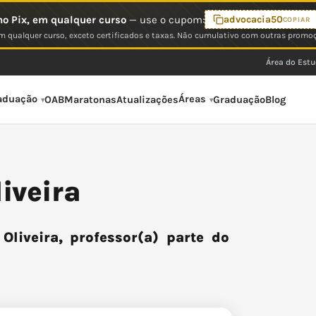
o Pix, em qualquer curso
— use o cupom:
advocacia50
COPIAR
 qualquer curso, exceto certificados e taxas. Não cumulativo com outras promo
Área do Est
aduação
Áreas
OAB
Maratonas
Atualizações
Graduação
Blog
iveira
liveira, professor(a) parte do