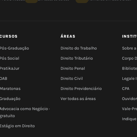
CURSOS
ÁREAS
INSTI
Pós-Graduação
Direito do Trabalho
Sobre a
Pós Social
Direito Tributário
Corpo 
PratikaJur
Direito Penal
Bibliot
OAB
Direito Civil
Legale
Maratonas
Direito Previdenciário
CPA
Graduação
Ver todas as áreas
Ouvidor
Advocacia como Negócio ·
Vale-Pr
gratuito
Indique
Estágio em Direito