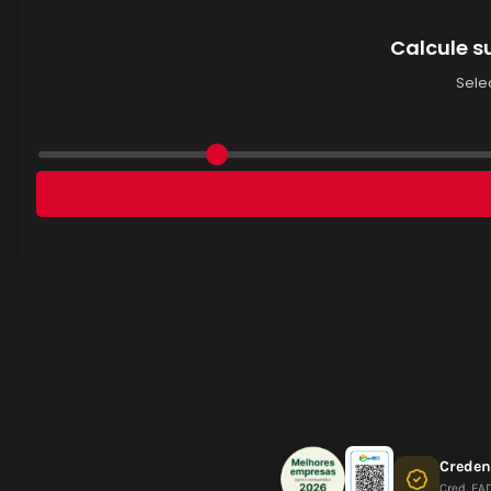
Crede
Cred. EA