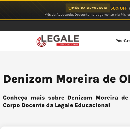
Ir
50% OFF
n
MÊS DA ADVOCACIA
para
Mês da Advocacia. Desconto no pagamento via Pix, em
o
conteúdo
Pós-Gr
Denizom Moreira de Ol
Conheça mais sobre Denizom Moreira de O
Corpo Docente da Legale Educacional