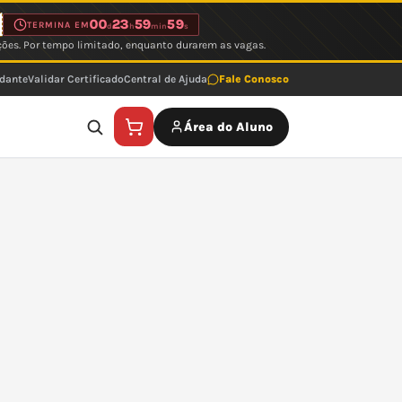
00
23
59
59
TERMINA EM
d
h
min
s
ções. Por tempo limitado, enquanto durarem as vagas.
udante
Validar Certificado
Central de Ajuda
Fale Conosco
Área do Aluno