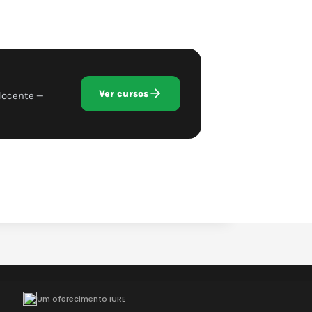
Ver cursos
docente —