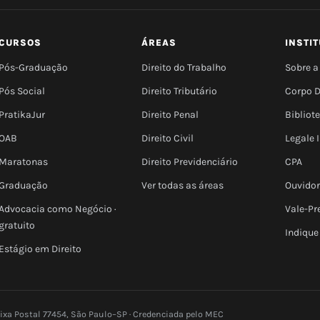
CURSOS
ÁREAS
INSTI
Pós-Graduação
Direito do Trabalho
Sobre a
Pós Social
Direito Tributário
Corpo 
PratikaJur
Direito Penal
Bibliot
OAB
Direito Civil
Legale
Maratonas
Direito Previdenciário
CPA
Graduação
Ver todas as áreas
Ouvidor
Advocacia como Negócio ·
Vale-Pr
gratuito
Indique
Estágio em Direito
aixa Postal 77454, São Paulo–SP · Credenciada pelo MEC