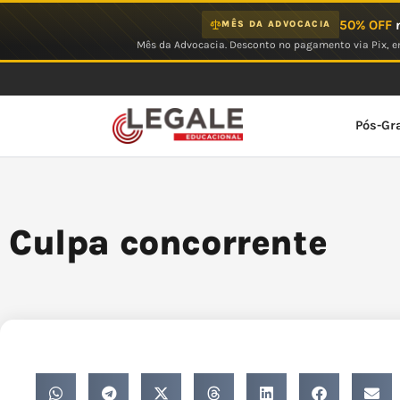
Ir
50% OFF
n
MÊS DA ADVOCACIA
para
Mês da Advocacia. Desconto no pagamento via Pix, em
o
conteúdo
Pós-Gr
Culpa concorrente