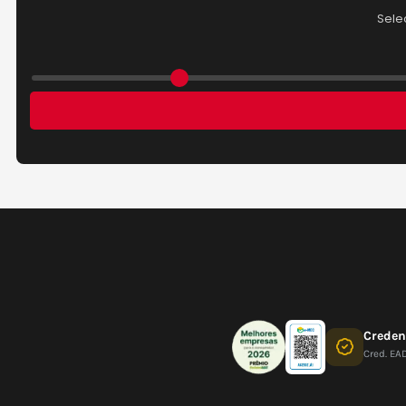
Crede
Cred. EA