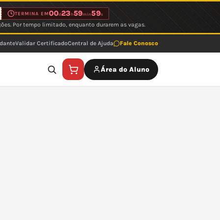
00
23
59
59
TERMINA EM
d
h
min
s
ções. Por tempo limitado, enquanto durarem as vagas.
udante
Validar Certificado
Central de Ajuda
Fale Conosco
Área do Aluno