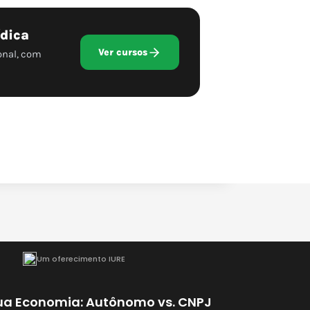
ídica
Ver cursos
onal, com