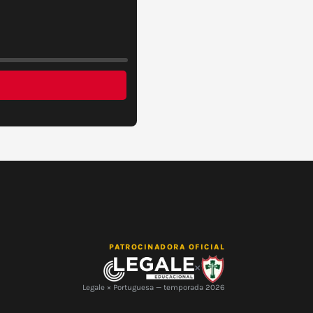
PATROCINADORA OFICIAL
×
Legale × Portuguesa — temporada 2026