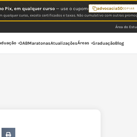
o Pix, em qualquer curso
— use o cupom:
advocacia50
COPIAR
 qualquer curso, exceto certificados e taxas. Não cumulativo com outras promo
Área do Est
aduação
Áreas
OAB
Maratonas
Atualizações
Graduação
Blog