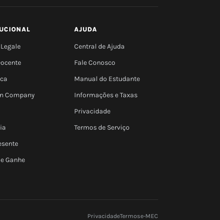
TUCIONAL
AJUDA
 Legale
Central de Ajuda
Docente
Fale Conosco
eca
Manual do Estudante
 In Company
Informações e Taxas
Privacidade
ia
Termos de Serviço
esente
 e Ganhe
Privacidade
Termos
e-MEC