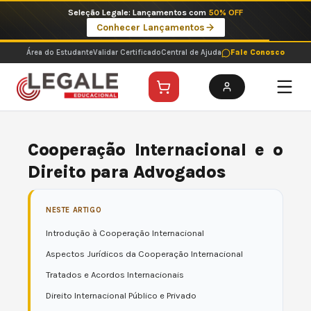
Ir
Seleção Legale: Lançamentos com
50% OFF
para
Conhecer Lançamentos
o
conteúdo
Área do Estudante
Validar Certificado
Central de Ajuda
Fale Conosco
Cooperação Internacional e o
Direito para Advogados
NESTE ARTIGO
Introdução à Cooperação Internacional
Aspectos Jurídicos da Cooperação Internacional
Tratados e Acordos Internacionais
Direito Internacional Público e Privado