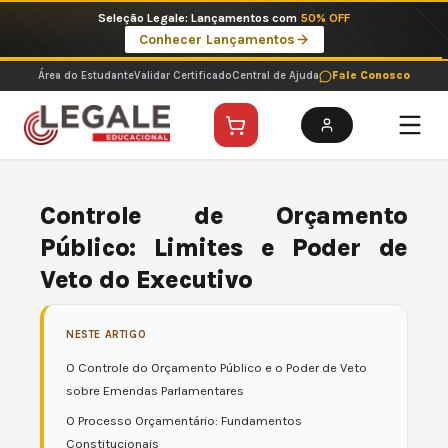
Ir
Imperdíveis no Pix: Pós Selecionadas a 199 reais no pix em parcela única
para
Ver ofertas
o
conteúdo
Área do Estudante
Validar Certificado
Central de Ajuda
Fale Conosco
Controle de Orçamento
Público: Limites e Poder de
Veto do Executivo
NESTE ARTIGO
O Controle do Orçamento Público e o Poder de Veto
sobre Emendas Parlamentares
O Processo Orçamentário: Fundamentos
Constitucionais