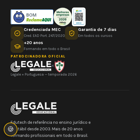
BOM
Credenciada MEC
Garantia de 7 dias
Cred. EAD Port. 247/2020
Em todos os cursos
+20 anos
Formando em todo o Brasil
PATROCINADORA OFICIAL
×
Legale × Portuguesa — temporada 2026
Edutech de referência no ensino jurídico e
🍪
contábil desde 2003. Mais de 20 anos
formando profissionais em todo o Brasil.