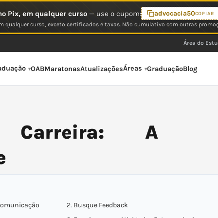
o Pix, em qualquer curso
— use o cupom:
advocacia50
COPIAR
 qualquer curso, exceto certificados e taxas. Não cumulativo com outras promo
Área do Est
aduação
Áreas
OAB
Maratonas
Atualizações
Graduação
Blog
 Carreira: A
e
 Comunicação
2. Busque Feedback