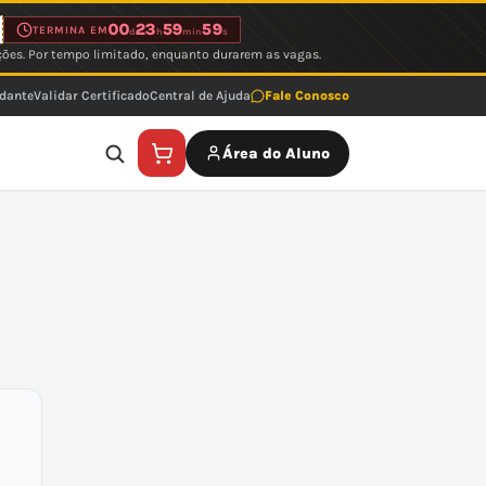
00
23
59
59
TERMINA EM
d
h
min
s
ções. Por tempo limitado, enquanto durarem as vagas.
udante
Validar Certificado
Central de Ajuda
Fale Conosco
Área do Aluno