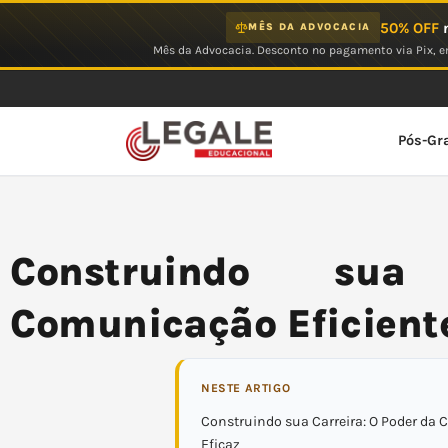
Ir
50% OFF
n
MÊS DA ADVOCACIA
para
Mês da Advocacia. Desconto no pagamento via Pix, em
o
conteúdo
Pós-Gr
Construindo sua
Comunicação Eficient
NESTE ARTIGO
Construindo sua Carreira: O Poder da
Eficaz