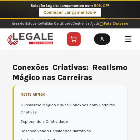
Ir
Seleção Legale: Lançamentos com
50% OFF
para
Conhecer Lançamentos
o
conteúdo
Área do Estudante
Validar Certificado
Central de Ajuda
Fale Conosco
Conexões Criativas: Realismo
Mágico nas Carreiras
NESTE ARTIGO
O Realismo Mágico e suas Conexões com Carreiras
Criativas
Explorando a Criatividade
Desenvolvendo Habilidades Narrativas