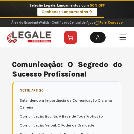
Ir
Seleção Legale: Lançamentos com
50% OFF
para
Conhecer Lançamentos
o
conteúdo
Área do Estudante
Validar Certificado
Central de Ajuda
Fale Conosco
Comunicação: O Segredo do
Sucesso Profissional
NESTE ARTIGO
Entendendo a Importância da Comunicação Clara na
Carreira
Comunicação Escrita: A Base de Toda Profissão
Comunicação Verbal: O Poder da Oralidade