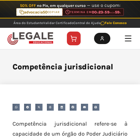
Ir
— use o cupom:
50% OFF
no Pix, em qualquer curso
para
advocacia50
00
23
59
59
COPIAR
TERMINA EM
d
h
min
s
o
Área do Estudante
Validar Certificado
Central de Ajuda
Fale Conosco
conteúdo
Competência jurisdicional
Competência jurisdicional refere-se à
capacidade de um órgão do Poder Judiciário