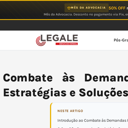
Ir
50% OFF
n
MÊS DA ADVOCACIA
para
Mês da Advocacia. Desconto no pagamento via Pix, em
o
conteúdo
Pós-Gr
Combate às Demanda
Estratégias e Soluçõe
NESTE ARTIGO
Introdução ao Combate às Demandas P