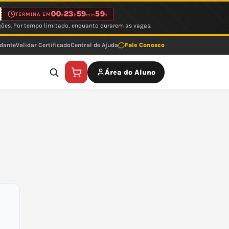
00
23
59
59
TERMINA EM
d
h
min
s
ções. Por tempo limitado, enquanto durarem as vagas.
udante
Validar Certificado
Central de Ajuda
Fale Conosco
Área do Aluno