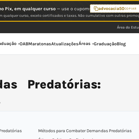
o Pix, em qualquer curso
— use o cupom:
advocacia50
COPIAR
 qualquer curso, exceto certificados e taxas. Não cumulativo com outras promo
Área do Est
aduação
Áreas
OAB
Maratonas
Atualizações
Graduação
Blog
s Predatórias:
s
redatórias
Métodos para Combater Demandas Predatórias