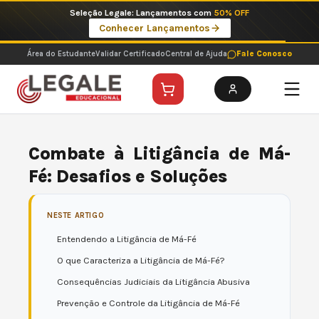
Ir
Imperdíveis no Pix: Pós Selecionadas a 199 reais no pix em parcela única
para
Ver ofertas
o
conteúdo
Área do Estudante
Validar Certificado
Central de Ajuda
Fale Conosco
Combate à Litigância de Má-
Fé: Desafios e Soluções
NESTE ARTIGO
Entendendo a Litigância de Má-Fé
O que Caracteriza a Litigância de Má-Fé?
Consequências Judiciais da Litigância Abusiva
Prevenção e Controle da Litigância de Má-Fé