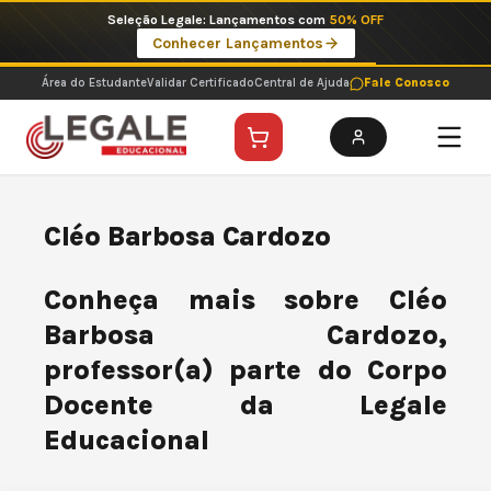
Ir
Seleção Legale: Lançamentos com
50% OFF
para
Conhecer Lançamentos
o
conteúdo
Área do Estudante
Validar Certificado
Central de Ajuda
Fale Conosco
Cléo Barbosa Cardozo
Conheça mais sobre Cléo
Barbosa Cardozo,
professor(a) parte do Corpo
Docente da Legale
Educacional