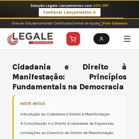
Ir
Imperdíveis no Pix: Pós Selecionadas a 199 reais no pix em parcela única
para
Ver ofertas
o
conteúdo
Área do Estudante
Validar Certificado
Central de Ajuda
Fale Conosco
Cidadania e Direito à
Manifestação: Princípios
Fundamentais na Democracia
NESTE ARTIGO
Introdução ao Cidadania e Direito à Manifestação
A Constituição e o Direito à Liberdade de Expressão
Limitações ao Exercício do Direito de Manifestação