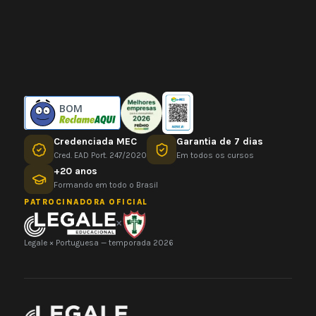
BOM
Credenciada MEC
Garantia de 7 dias
Cred. EAD Port. 247/2020
Em todos os cursos
+20 anos
Formando em todo o Brasil
PATROCINADORA OFICIAL
×
Legale × Portuguesa — temporada 2026