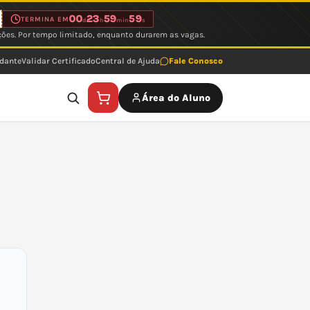
00
23
59
59
TERMINA EM
d
h
min
s
ções. Por tempo limitado, enquanto durarem as vagas.
udante
Validar Certificado
Central de Ajuda
Fale Conosco
Área do Aluno