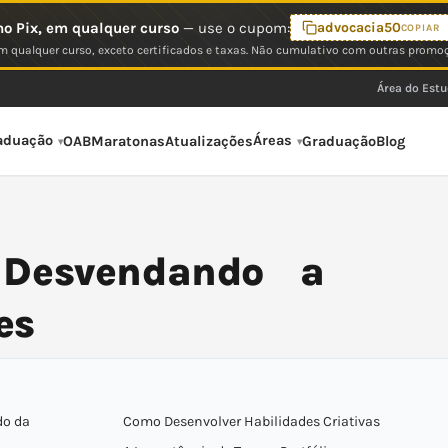
o Pix, em qualquer curso
— use o cupom:
advocacia50
COPIAR
 qualquer curso, exceto certificados e taxas. Não cumulativo com outras promo
Área do Est
aduação
Áreas
OAB
Maratonas
Atualizações
Graduação
Blog
: Desvendando a
es
do da
Como Desenvolver Habilidades Criativas