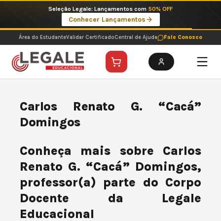
Ir
Seleção Legale: Lançamentos com
50% OFF
para
Conhecer Lançamentos
o
conteúdo
Área do Estudante
Validar Certificado
Central de Ajuda
Fale Conosco
Carlos Renato G. “Cacá”
Domingos
Conheça mais sobre Carlos
Renato G. “Cacá” Domingos,
professor(a) parte do Corpo
Docente da Legale
Educacional