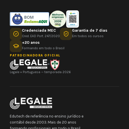
BOM
Credenciada MEC
Garantia de 7 dias
Cred. EAD Port. 247/2020
Em todos os cursos
+20 anos
Formando em todo o Brasil
PATROCINADORA OFICIAL
×
Legale × Portuguesa — temporada 2026
Edutech de referência no ensino jurídico e
contábil desde 2003. Mais de 20 anos
formando profissionais em todo o Brasil.