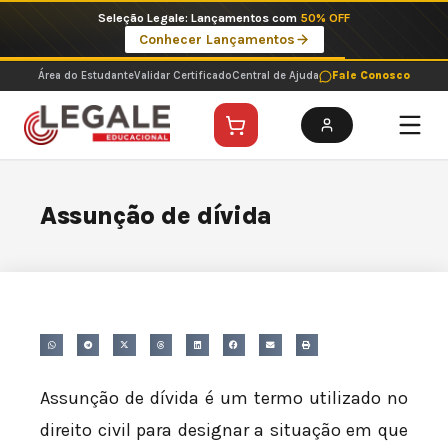
Ir
Seleção Legale: Lançamentos com
50% OFF
para
Conhecer Lançamentos
o
conteúdo
Área do Estudante
Validar Certificado
Central de Ajuda
Fale Conosco
Assunção de dívida
Assunção de dívida é um termo utilizado no
direito civil para designar a situação em que