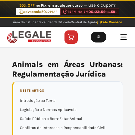
Ir
— use o cupom:
50% OFF
no Pix, em qualquer curso
para
advocacia50
00
23
59
59
COPIAR
TERMINA EM
d
h
min
s
o
Área do Estudante
Validar Certificado
Central de Ajuda
Fale Conosco
conteúdo
Animais em Áreas Urbanas:
Regulamentação Jurídica
NESTE ARTIGO
Introdução ao Tema
Legislação e Normas Aplicáveis
Saúde Pública e Bem-Estar Animal
Conflitos de Interesse e Responsabilidade Civil