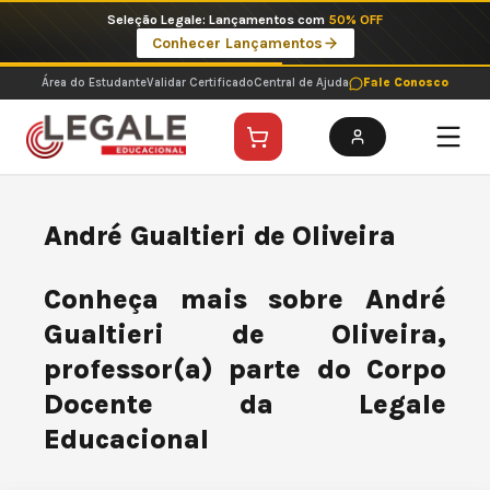
Ir
Seleção Legale: Lançamentos com
50% OFF
para
Conhecer Lançamentos
o
conteúdo
Área do Estudante
Validar Certificado
Central de Ajuda
Fale Conosco
André Gualtieri de Oliveira
Conheça mais sobre André
Gualtieri de Oliveira,
professor(a) parte do Corpo
Docente da Legale
Educacional