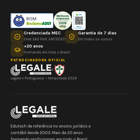
BOM
Credenciada MEC
Garantia de 7 dias
Cred. EAD Port. 247/2020
Em todos os cursos
+20 anos
Formando em todo o Brasil
PATROCINADORA OFICIAL
×
Legale × Portuguesa — temporada 2026
Edutech de referência no ensino jurídico e
contábil desde 2003. Mais de 20 anos
formando profissionais em todo o Brasil.