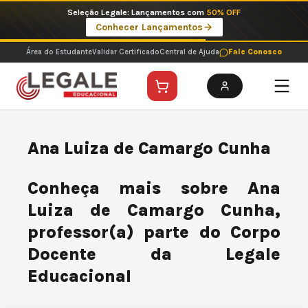
Ir
Seleção Legale: Lançamentos com
50% OFF
para
Conhecer Lançamentos
o
conteúdo
Área do Estudante
Validar Certificado
Central de Ajuda
Fale Conosco
Ana Luiza de Camargo Cunha
Conheça mais sobre Ana
Luiza de Camargo Cunha,
professor(a) parte do Corpo
Docente da Legale
Educacional