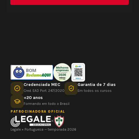
BOM
Credenciada MEC
Garantia de 7 dias
Cred. EAD Port. 247/2020
Em todos os cursos
+20 anos
Formando em todo o Brasil
PATROCINADORA OFICIAL
×
Legale × Portuguesa — temporada 2026