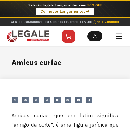
Ir
Seleção Legale: Lançamentos com
50% OFF
para
Conhecer Lançamentos
o
conteúdo
Área do Estudante
Validar Certificado
Central de Ajuda
Fale Conosco
Amicus curiae
Amicus curiae, que em latim significa
“amigo da corte”, é uma figura jurídica que