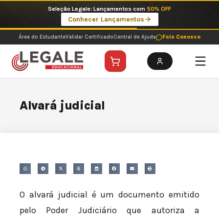
Ir
Seleção Legale: Lançamentos com
50% OFF
para
Conhecer Lançamentos
o
conteúdo
Área do Estudante
Validar Certificado
Central de Ajuda
Fale Conosco
Alvará judicial
O alvará judicial é um documento emitido
pelo Poder Judiciário que autoriza a