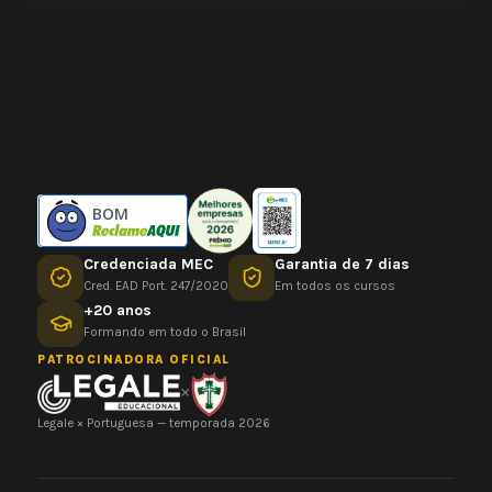
BOM
Credenciada MEC
Garantia de 7 dias
Cred. EAD Port. 247/2020
Em todos os cursos
+20 anos
Formando em todo o Brasil
PATROCINADORA OFICIAL
×
Legale × Portuguesa — temporada 2026