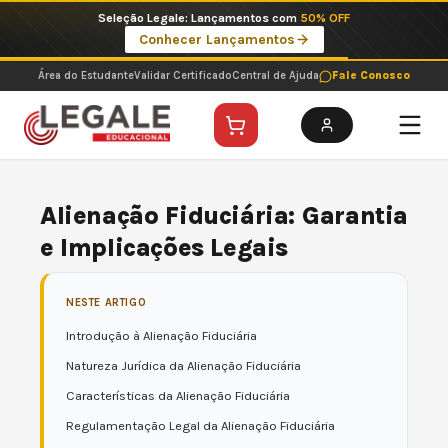
Ir
Seleção Legale: Lançamentos com
50% OFF
para
Conhecer Lançamentos
o
conteúdo
Área do Estudante
Validar Certificado
Central de Ajuda
Fale Conosco
Alienação Fiduciária: Garantia
e Implicações Legais
NESTE ARTIGO
Introdução à Alienação Fiduciária
Natureza Jurídica da Alienação Fiduciária
Características da Alienação Fiduciária
Regulamentação Legal da Alienação Fiduciária