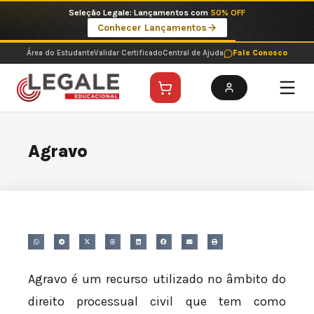
Ir
Seleção Legale: Lançamentos com
50% OFF
para
Conhecer Lançamentos
o
conteúdo
Área do Estudante
Validar Certificado
Central de Ajuda
Fale Conosco
Agravo
Agravo é um recurso utilizado no âmbito do
direito processual civil que tem como