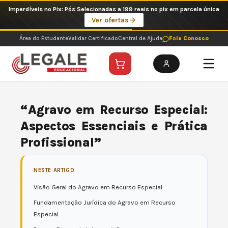
Ir
Imperdíveis no Pix: Pós Selecionadas a 199 reais no pix em parcela única
para
Ver ofertas
o
conteúdo
Área do Estudante
Validar Certificado
Central de Ajuda
Fale Conosco
“Agravo em Recurso Especial:
Aspectos Essenciais e Prática
Profissional”
NESTE ARTIGO
Visão Geral do Agravo em Recurso Especial
Fundamentação Jurídica do Agravo em Recurso
Especial