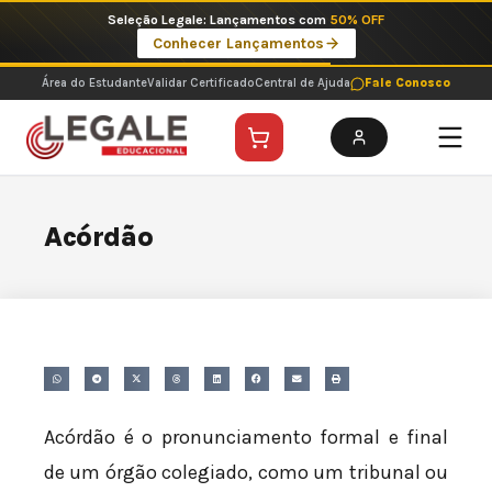
Ir
Seleção Legale: Lançamentos com
50% OFF
para
Conhecer Lançamentos
o
conteúdo
Área do Estudante
Validar Certificado
Central de Ajuda
Fale Conosco
Acórdão
Acórdão é o pronunciamento formal e final
de um órgão colegiado, como um tribunal ou