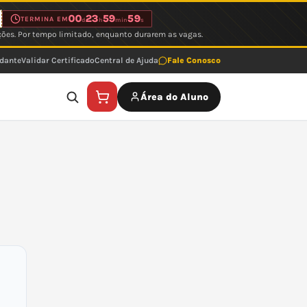
00
23
59
59
TERMINA EM
d
h
min
s
ções. Por tempo limitado, enquanto durarem as vagas.
udante
Validar Certificado
Central de Ajuda
Fale Conosco
Área do Aluno