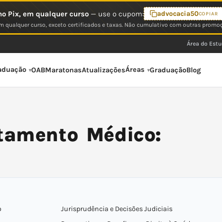
o Pix, em qualquer curso
— use o cupom:
advocacia50
COPIAR
 qualquer curso, exceto certificados e taxas. Não cumulativo com outras promo
Área do Est
aduação
Áreas
OAB
Maratonas
Atualizações
Graduação
Blog
tamento Médico:
o
Jurisprudência e Decisões Judiciais