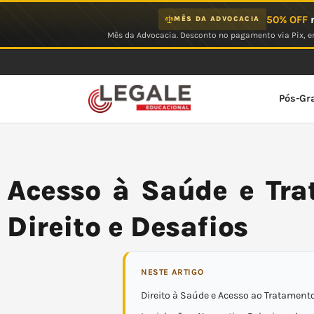
Ir
50% OFF
n
MÊS DA ADVOCACIA
para
Mês da Advocacia. Desconto no pagamento via Pix, em
o
conteúdo
Pós-Gr
Acesso à Saúde e Tra
Direito e Desafios
NESTE ARTIGO
Direito à Saúde e Acesso ao Tratament