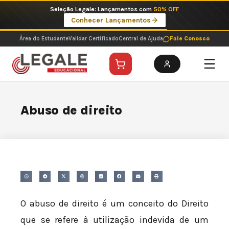
Ir
Seleção Legale: Lançamentos com
50% OFF
para
Conhecer Lançamentos
o
conteúdo
Área do Estudante
Validar Certificado
Central de Ajuda
Fale Conosco
Abuso de direito
O abuso de direito é um conceito do Direito
que se refere à utilização indevida de um