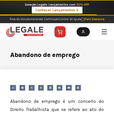
Ir
Seleção Legale: Lançamentos com
50% OFF
para
Conhecer Lançamentos
o
conteúdo
Área do Estudante
Validar Certificado
Central de Ajuda
Fale Conosco
Abandono de emprego
Abandono de emprego é um conceito do
Direito Trabalhista que se refere ao ato do