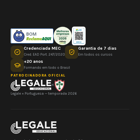
BOM
Credenciada MEC
Garantia de 7 dias
Cred. EAD Port. 247/2020
Em todos os cursos
+20 anos
Formando em todo o Brasil
PATROCINADORA OFICIAL
×
Legale × Portuguesa — temporada 2026