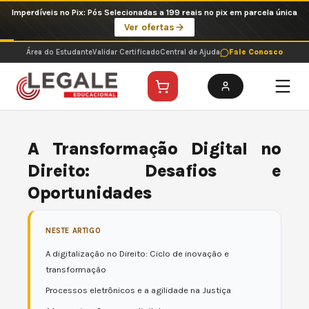
Ir
Imperdíveis no Pix: Pós Selecionadas a 199 reais no pix em parcela única
para
Ver ofertas
o
conteúdo
Área do Estudante
Validar Certificado
Central de Ajuda
Fale Conosco
A Transformação Digital no
Direito: Desafios e
Oportunidades
NESTE ARTIGO
A digitalização no Direito: Ciclo de inovação e
transformação
Processos eletrônicos e a agilidade na Justiça