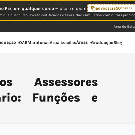
o Pix, em qualquer curso
— use o cupom:
advocacia50
COPIAR
 qualquer curso, exceto certificados e taxas. Não cumulativo com outras promo
Área do Est
aduação
Áreas
OAB
Maratonas
Atualizações
Graduação
Blog
s Assessores
ário: Funções e