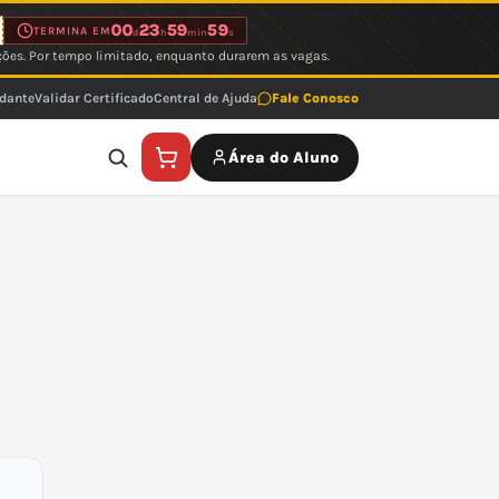
00
23
59
59
TERMINA EM
d
h
min
s
ções. Por tempo limitado, enquanto durarem as vagas.
udante
Validar Certificado
Central de Ajuda
Fale Conosco
Área do Aluno