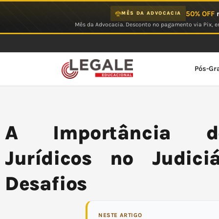
Ir
50% OFF
n
MÊS DA ADVOCACIA
para
Mês da Advocacia. Desconto no pagamento via Pix, em
o
conteúdo
Pós-Gr
A Importância do
Jurídicos no Judici
Desafios
NESTE ARTIGO