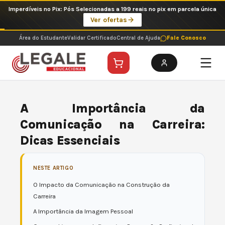
Ir
Imperdíveis no Pix: Pós Selecionadas a 199 reais no pix em parcela única
para
Ver ofertas
o
conteúdo
Área do Estudante
Validar Certificado
Central de Ajuda
Fale Conosco
A Importância da
Comunicação na Carreira:
Dicas Essenciais
NESTE ARTIGO
O Impacto da Comunicação na Construção da
Carreira
A Importância da Imagem Pessoal