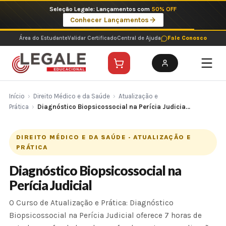
Ir
Seleção Legale: Lançamentos com
50% OFF
para
Conhecer Lançamentos
o
conteúdo
Área do Estudante
Validar Certificado
Central de Ajuda
Fale Conosco
Início
›
Direito Médico e da Saúde
›
Atualização e
Prática
›
Diagnóstico Biopsicossocial na Perícia Judicia…
DIREITO MÉDICO E DA SAÚDE · ATUALIZAÇÃO E
PRÁTICA
Diagnóstico Biopsicossocial na
Perícia Judicial
O Curso de Atualização e Prática: Diagnóstico
Biopsicossocial na Perícia Judicial oferece 7 horas de