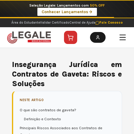
Ir
Imperdíveis no Pix: Pós Selecionadas a 199 reais no pix em parcela única
para
Ver ofertas
o
conteúdo
Área do Estudante
Validar Certificado
Central de Ajuda
Fale Conosco
Insegurança Jurídica em
Contratos de Gaveta: Riscos e
Soluções
NESTE ARTIGO
O que são contratos de gaveta?
Definição e Contexto
Principais Riscos Associados aos Contratos de